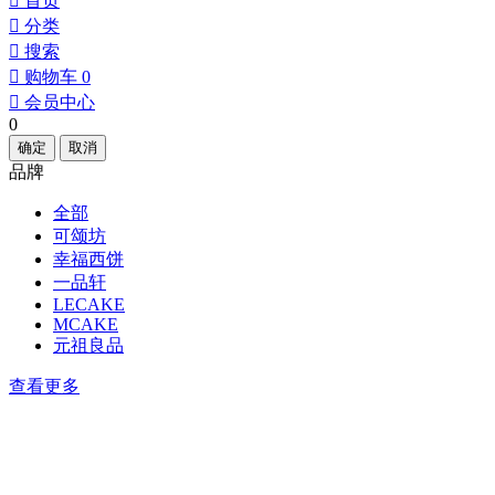
󰀁
首页
󰀂
分类
󰀃
搜索
󰀄
购物车
0
󰀅
会员中心
0
确定
取消
品牌
全部
可颂坊
幸福西饼
一品轩
LECAKE
MCAKE
元祖良品
查看更多