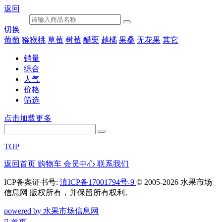
返回
切换
葡萄
猕猴桃
草莓
树莓
醋栗
越橘
果桑
无花果
其它
销量
综合
人气
价格
筛选
点击加载更多
TOP
返回首页
购物车
会员中心
联系我们
ICP备案证书号:
滇ICP备17001794号-9
© 2005-2026 水果市场
信息网 版权所有，并保留所有权利。
powered by 水果市场信息网