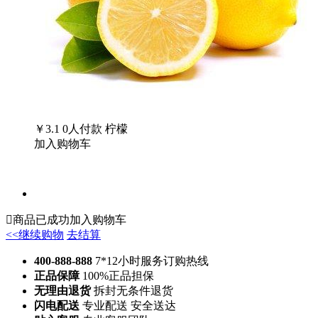
￥3.1
0
人付款
柠檬
加入购物车

商品已成功加入购物车
<<继续购物
去结算
400-888-888
7*12小时服务订购热线
正品保障
100%正品担保
无理由退货
拆封无条件退货
闪电配送
专业配送 安全送达