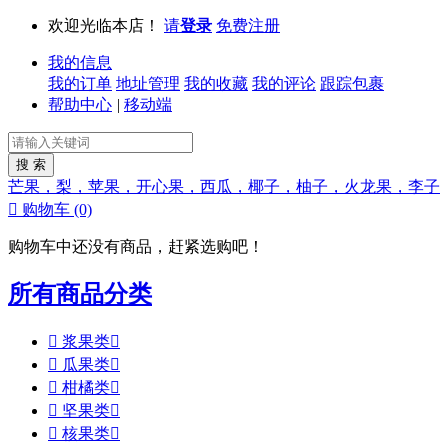
欢迎光临本店！
请
登录
免费注册
我的信息
我的订单
地址管理
我的收藏
我的评论
跟踪包裹
帮助中心
|
移动端
芒果，梨，苹果，开心果，西瓜，椰子，柚子，火龙果，李子

购物车
(0)
购物车中还没有商品，赶紧选购吧！
所有商品分类

浆果类


瓜果类


柑橘类


坚果类


核果类
