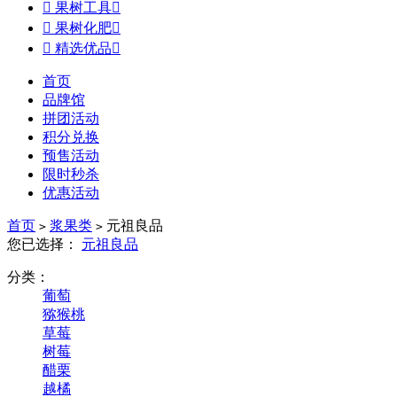

果树工具


果树化肥


精选优品

首页
品牌馆
拼团活动
积分兑换
预售活动
限时秒杀
优惠活动
首页
浆果类
元祖良品
>
>
您已选择：
元祖良品
分类：
葡萄
猕猴桃
草莓
树莓
醋栗
越橘