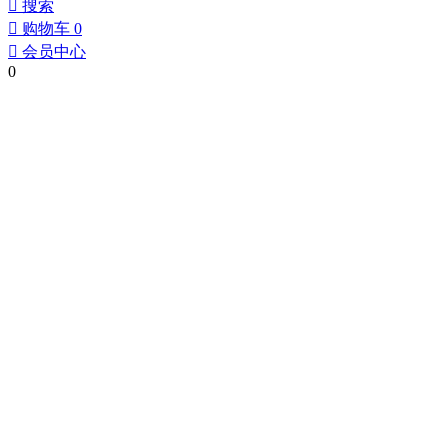
󰀃
搜索
󰀄
购物车
0
󰀅
会员中心
0