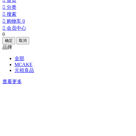
󰀁
首页
󰀂
分类
󰀃
搜索
󰀄
购物车
0
󰀅
会员中心
0
确定
取消
品牌
全部
MCAKE
元祖良品
查看更多