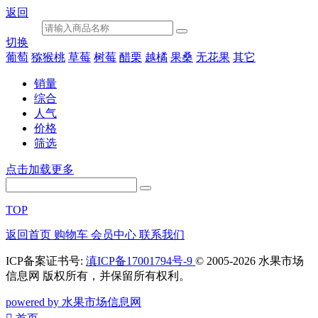
返回
切换
葡萄
猕猴桃
草莓
树莓
醋栗
越橘
果桑
无花果
其它
销量
综合
人气
价格
筛选
点击加载更多
TOP
返回首页
购物车
会员中心
联系我们
ICP备案证书号:
滇ICP备17001794号-9
© 2005-2026 水果市场
信息网 版权所有，并保留所有权利。
powered by 水果市场信息网