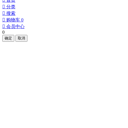
󰀁
首页
󰀂
分类
󰀃
搜索
󰀄
购物车
0
󰀅
会员中心
0
确定
取消