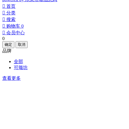
󰀁
首页
󰀂
分类
󰀃
搜索
󰀄
购物车
0
󰀅
会员中心
0
确定
取消
品牌
全部
可颂坊
查看更多