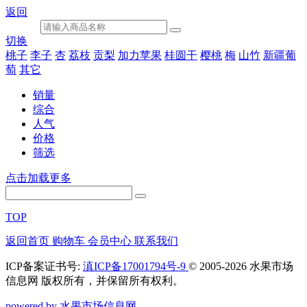
返回
切换
桃子
李子
杏
荔枝
贡梨
加力苹果
桂圆干
樱桃
梅
山竹
新疆葡
萄
其它
销量
综合
人气
价格
筛选
点击加载更多
TOP
返回首页
购物车
会员中心
联系我们
ICP备案证书号:
滇ICP备17001794号-9
© 2005-2026 水果市场
信息网 版权所有，并保留所有权利。
powered by 水果市场信息网