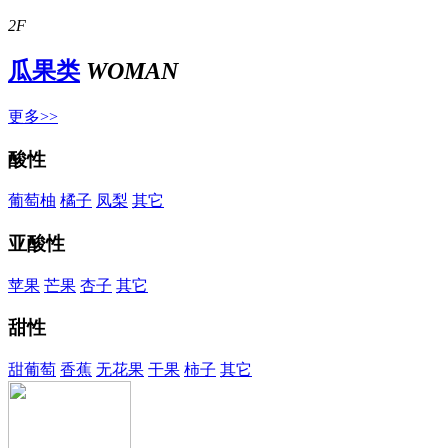
2F
瓜果类
WOMAN
更多>>
酸性
葡萄柚
橘子
凤梨
其它
亚酸性
苹果
芒果
杏子
其它
甜性
甜葡萄
香蕉
无花果
干果
柿子
其它