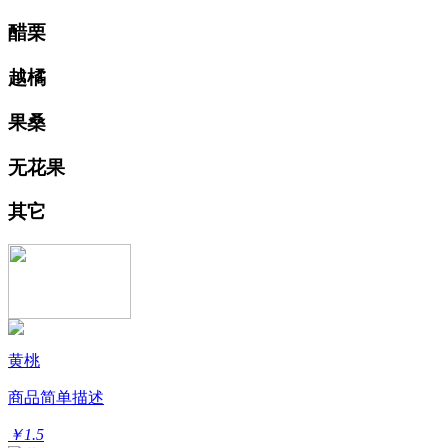
醋栗
越橘
果桑
无花果
其它
黄桃
商品简单描述
￥1.5