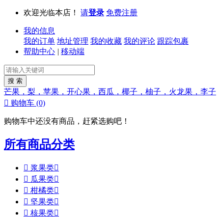
欢迎光临本店！
请
登录
免费注册
我的信息
我的订单
地址管理
我的收藏
我的评论
跟踪包裹
帮助中心
|
移动端
芒果，梨，苹果，开心果，西瓜，椰子，柚子，火龙果，李子

购物车
(0)
购物车中还没有商品，赶紧选购吧！
所有商品分类

浆果类


瓜果类


柑橘类


坚果类


核果类
