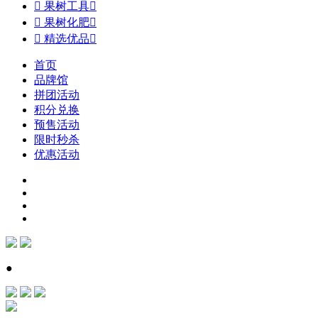

果树工具


果树化肥


精选优品

首页
品牌馆
拼团活动
积分兑换
预售活动
限时秒杀
优惠活动
●