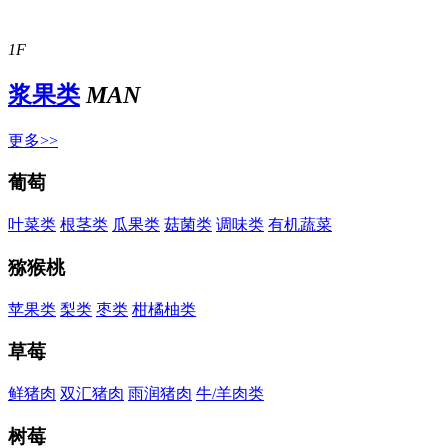
1F
浆果类
MAN
更多>>
葡萄
叶菜类
根茎类
瓜果类
菇菌类
调味类
有机蔬菜
猕猴桃
苹果类
梨类
枣类
柑橘柚类
草莓
鲜猪肉
双汇猪肉
雨润猪肉
牛/羊肉类
树莓