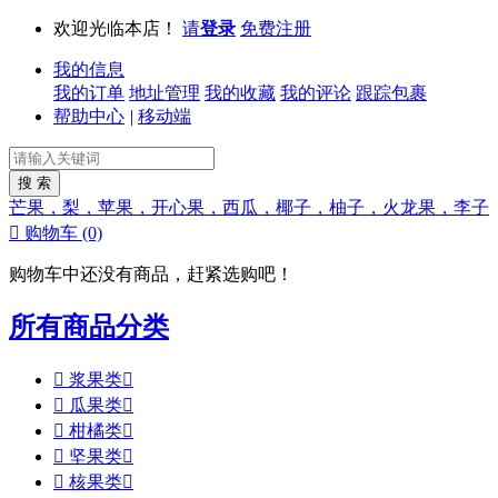
欢迎光临本店！
请
登录
免费注册
我的信息
我的订单
地址管理
我的收藏
我的评论
跟踪包裹
帮助中心
|
移动端
芒果，梨，苹果，开心果，西瓜，椰子，柚子，火龙果，李子

购物车
(0)
购物车中还没有商品，赶紧选购吧！
所有商品分类

浆果类


瓜果类


柑橘类


坚果类


核果类
