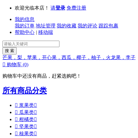
欢迎光临本店！
请
登录
免费注册
我的信息
我的订单
地址管理
我的收藏
我的评论
跟踪包裹
帮助中心
|
移动端
芒果，梨，苹果，开心果，西瓜，椰子，柚子，火龙果，李子

购物车
(0)
购物车中还没有商品，赶紧选购吧！
所有商品分类

浆果类


瓜果类


柑橘类


坚果类


核果类
