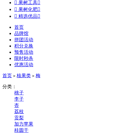

果树工具


果树化肥


精选优品

首页
品牌馆
拼团活动
积分兑换
预售活动
限时秒杀
优惠活动
首页
核果类
梅
>
>
分类：
桃子
李子
杏
荔枝
贡梨
加力苹果
桂圆干