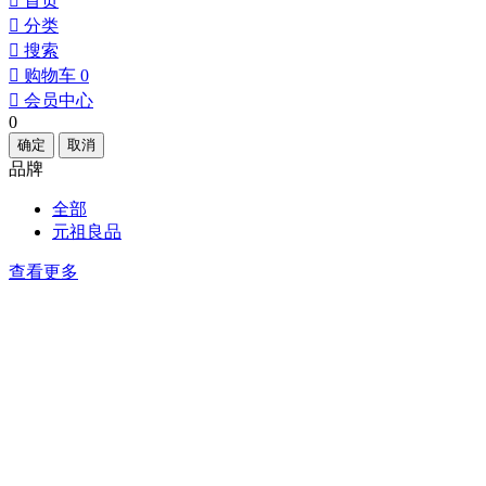
󰀁
首页
󰀂
分类
󰀃
搜索
󰀄
购物车
0
󰀅
会员中心
0
确定
取消
品牌
全部
元祖良品
查看更多