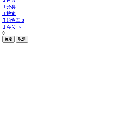
󰀁
首页
󰀂
分类
󰀃
搜索
󰀄
购物车
0
󰀅
会员中心
0
确定
取消