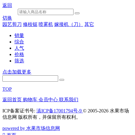
返回
切换
园艺剪刀
修枝锯
喷雾机
嫁接机（刀）
其它
销量
综合
人气
价格
筛选
点击加载更多
TOP
返回首页
购物车
会员中心
联系我们
ICP备案证书号:
滇ICP备17001794号-9
© 2005-2026 水果市场
信息网 版权所有，并保留所有权利。
powered by 水果市场信息网