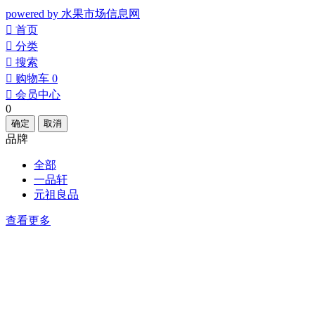
powered by 水果市场信息网
󰀁
首页
󰀂
分类
󰀃
搜索
󰀄
购物车
0
󰀅
会员中心
0
确定
取消
品牌
全部
一品轩
元祖良品
查看更多