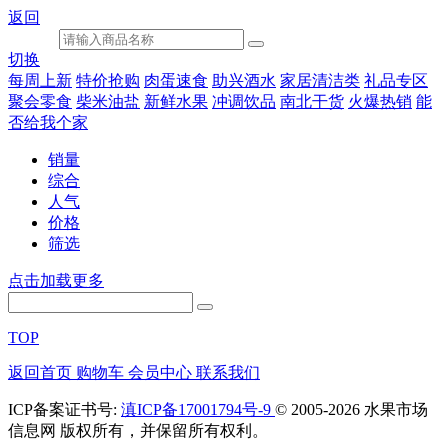
返回
切换
每周上新
特价抢购
肉蛋速食
助兴酒水
家居清洁类
礼品专区
聚会零食
柴米油盐
新鲜水果
冲调饮品
南北干货
火爆热销
能
否给我个家
销量
综合
人气
价格
筛选
点击加载更多
TOP
返回首页
购物车
会员中心
联系我们
ICP备案证书号:
滇ICP备17001794号-9
© 2005-2026 水果市场
信息网 版权所有，并保留所有权利。