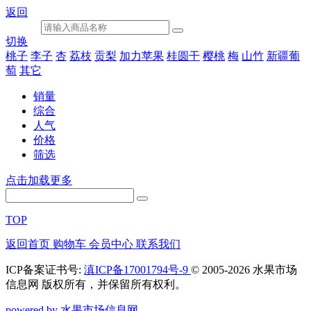
返回
切换
桃子
李子
杏
荔枝
贡梨
加力苹果
桂圆干
樱桃
梅
山竹
新疆葡
萄
其它
销量
综合
人气
价格
筛选
点击加载更多
TOP
返回首页
购物车
会员中心
联系我们
ICP备案证书号:
滇ICP备17001794号-9
© 2005-2026 水果市场
信息网 版权所有，并保留所有权利。
powered by 水果市场信息网