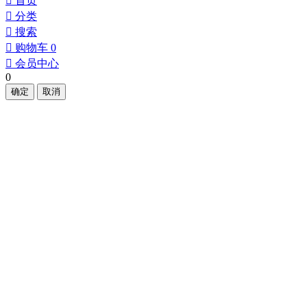
󰀁
首页
󰀂
分类
󰀃
搜索
󰀄
购物车
0
󰀅
会员中心
0
确定
取消