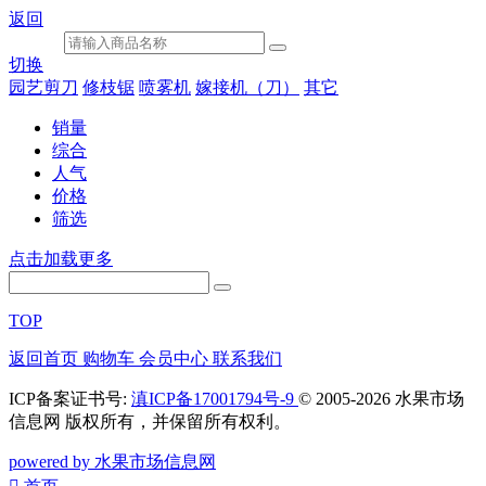
返回
切换
园艺剪刀
修枝锯
喷雾机
嫁接机（刀）
其它
销量
综合
人气
价格
筛选
点击加载更多
TOP
返回首页
购物车
会员中心
联系我们
ICP备案证书号:
滇ICP备17001794号-9
© 2005-2026 水果市场
信息网 版权所有，并保留所有权利。
powered by 水果市场信息网